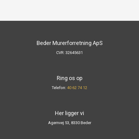
​Beder Murerforretning ApS
​CVR: ​32645631
​Ring os op
Telefon:
40 62 74 12
Her ligger vi
Agernvej 53​, 8330 Beder