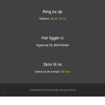
​Ring os op
Telefon:
40 62 74 12
Her ligger vi
Agernvej 53​, 8330 Beder
Skriv til os
Send os en e-mail:
klik ​her
Created and hosted by Group Online