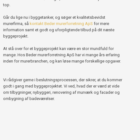
top.
Går du lige nu i byggetanker, og søger et kvalitetsbevidst
murerfirma, så
kontakt Beder murerforretning ApS
for mere
information samt et godt og uforpligtende tilbud på dit næste
byggeprojekt.​​​
​At stå over for et byggeprojekt kan være en stor mundfuld for
mange. Hos Beder murerforretning ApS har vi mange års erfaring
inden for murerbranchen, og kan løse mange forskellige opgaver.
Vi rådgiver gerne i beslutningsprocessen, der sikrer, at du kommer
godt i gang med byggeprojektet. Vi ved, hvad der er værd at vide
om tilbygninger, nybyggeri, renovering af murværk og facader og
ombygning af badeværelser.​